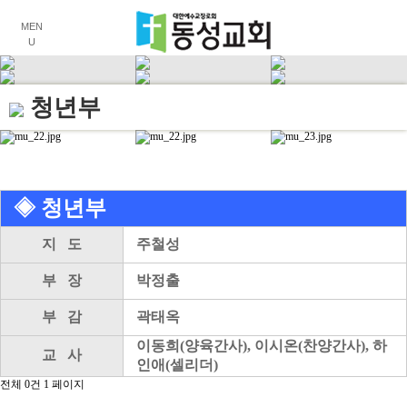
MEN
U
청년부
◈ 청년부
지 도
주철성
부 장
박정출
부 감
곽태옥
이동희(양육간사), 이시온(찬양간사), 하
교 사
인애(셀리더)
전체 0건
1 페이지