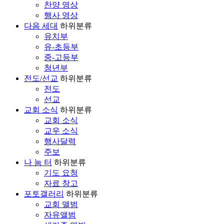
찬양 영상
행사 영상
다음 세대
하위분류
유치부
유-초등부
중-고등부
청년부
전도/선교
하위분류
전도
선교
교회 소식
하위분류
교회 소식
교우 소식
행사달력
주보
나 눔 터
하위분류
기도 요청
자료 창고
포토갤러리
하위분류
교회 앨범
자유앨범