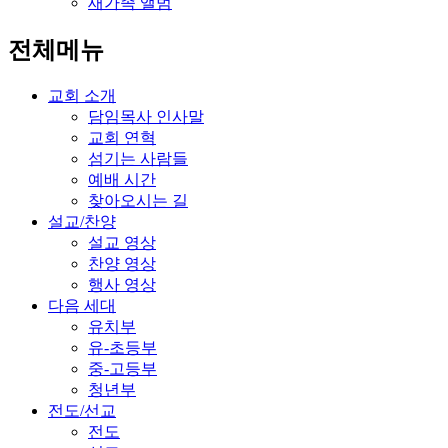
새가족 앨범
전체메뉴
교회 소개
담임목사 인사말
교회 연혁
섬기는 사람들
예배 시간
찾아오시는 길
설교/찬양
설교 영상
찬양 영상
행사 영상
다음 세대
유치부
유-초등부
중-고등부
청년부
전도/선교
전도