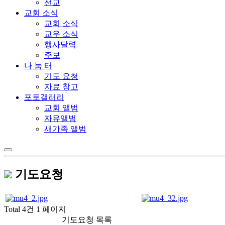
선교
교회 소식
교회 소식
교우 소식
행사달력
주보
나 눔 터
기도 요청
자료 창고
포토갤러리
교회 앨범
자유앨범
새가족 앨범
기도요청
Total 4건
1 페이지
기도요청 목록