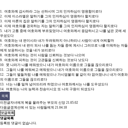
1. 여호와께 감사하라 그는 선하시며 그의 인자하심이 영원함이로다
2. 이제 이스라엘은 말하기를 그의 인자하심이 영원하다 할지로다
3. 이제 아론의 집은 말하기를 그의 인자하심이 영원하다 할지로다
4. 이제 여호와를 경외하는 자는 말하기를 그의 인자하심이 영원하다 할지로다
5. 내가 고통 중에 여호와께 부르짖었더니 여호와께서 응답하시고 나를 넓은 곳에 세
우셨도다
6. 여호와는 내 편이시라 내가 두려워하지 아니하리니 사람이 내게 어찌할까
7. 여호와께서 내 편이 되사 나를 돕는 자들 중에 계시니 그러므로 나를 미워하는 자들
에게 보응하시는 것을 내가 보리로다
8. 여호와께 피하는 것이 사람을 신뢰하는 것보다 나으며
9. 여호와께 피하는 것이 고관들을 신뢰하는 것보다 낫도다
10. 뭇 나라가 나를 에워쌌으니 내가 여호와의 이름으로 그들을 끊으리로다
11. 그들이 나를 에워싸고 에워쌌으니 내가 여호와의 이름으로 그들을 끊으리로다
12. 그들이 벌들처럼 나를 에워쌌으나 가시덤불의 불 같이 타 없어졌나니 내가 여호와
의 이름으로 그들을 끊으리로다
13. 너는 나를 밀쳐 넘어뜨리려 하였으나 여호와께서는 나를 도우셨도다
14. 여호와는 나의 능력과 찬송이시요 또 나의 구원이 되셨도다
목록
이전글
자녀에게 복을 물려주는 부모의 신앙
21.05.02
다음글
경계선에 서 있는 사람들에게
21.04.18
댓글목록
댓글목록
등록된 댓글이 없습니다.