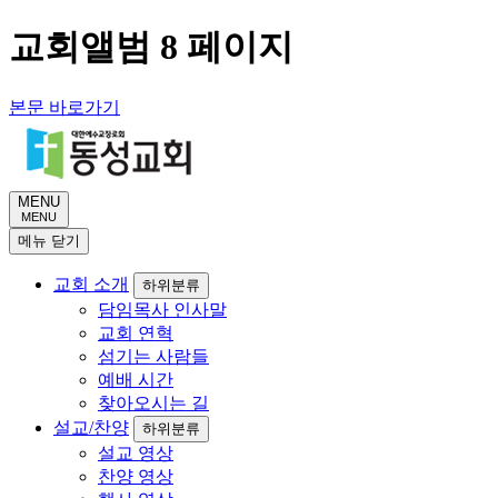
교회앨범 8 페이지
본문 바로가기
MENU
MENU
메뉴
닫기
교회 소개
하위분류
담임목사 인사말
교회 연혁
섬기는 사람들
예배 시간
찾아오시는 길
설교/찬양
하위분류
설교 영상
찬양 영상