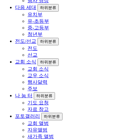
행사 영상
다음 세대
하위분류
유치부
유-초등부
중-고등부
청년부
전도/선교
하위분류
전도
선교
교회 소식
하위분류
교회 소식
교우 소식
행사달력
주보
나 눔 터
하위분류
기도 요청
자료 창고
포토갤러리
하위분류
교회 앨범
자유앨범
새가족 앨범